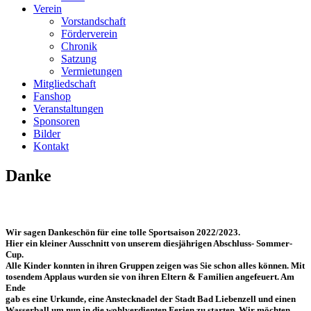
Verein
Vorstandschaft
Förderverein
Chronik
Satzung
Vermietungen
Mitgliedschaft
Fanshop
Veranstaltungen
Sponsoren
Bilder
Kontakt
Danke
Wir sagen Dankeschön für eine tolle Sportsaison 2022/2023.
Hier ein kleiner Ausschnitt von unserem diesjährigen Abschluss- Sommer-
Cup.
Alle Kinder konnten in ihren Gruppen zeigen was Sie schon alles können. Mit
tosendem Applaus wurden sie von ihren Eltern & Familien angefeuert. Am
Ende
gab es eine Urkunde, eine Anstecknadel der Stadt Bad Liebenzell und einen
Wasserball um nun in die wohlverdienten Ferien zu starten. Wir möchten