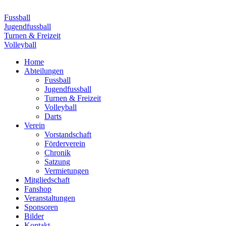
Zum
Inhalt
Fussball
wechseln
Jugendfussball
Turnen & Freizeit
Volleyball
Home
Abteilungen
Fussball
Jugendfussball
Turnen & Freizeit
Volleyball
Darts
Verein
Vorstandschaft
Förderverein
Chronik
Satzung
Vermietungen
Mitgliedschaft
Fanshop
Veranstaltungen
Sponsoren
Bilder
Kontakt